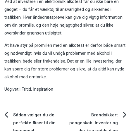
Ved at investere i en elektronisk alkotest får du ikke bare en
gadget – du får et værktøj til ansvarlighed og sikkerhed i
trafikken. Hver åndedrætsprøve kan give dig vigtig information
om din promille, og den høje nøjagtighed sikrer, at du ikke
overskrider grænsen utilsigtet.
At have styr på promillen med en alkotest er derfor både smart
og nødvendigt, hvis du vil undgå problemer med alkohol i
trafikken, bøde eller frakendelse. Det er en lille investering, der
kan spare dig for store problemer og sikre, at du altid kan nyde
alkohol med omtanke.
Udgivet i
Fritid
,
Inspiration
Indlægsnavigation
Sådan vælger du de
Brandsikkert
perfekte fliser til din
pengeskab: Investering
betonpool
der kan redde dine