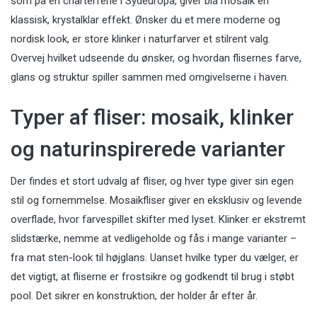
som på en charterferie i Sydeuropa, giver blå mosaik en
klassisk, krystalklar effekt. Ønsker du et mere moderne og
nordisk look, er store klinker i naturfarver et stilrent valg.
Overvej hvilket udseende du ønsker, og hvordan flisernes farve,
glans og struktur spiller sammen med omgivelserne i haven.
Typer af fliser: mosaik, klinker
og naturinspirerede varianter
Der findes et stort udvalg af fliser, og hver type giver sin egen
stil og fornemmelse. Mosaikfliser giver en eksklusiv og levende
overflade, hvor farvespillet skifter med lyset. Klinker er ekstremt
slidstærke, nemme at vedligeholde og fås i mange varianter –
fra mat sten-look til højglans. Uanset hvilke typer du vælger, er
det vigtigt, at fliserne er frostsikre og godkendt til brug i støbt
pool. Det sikrer en konstruktion, der holder år efter år.