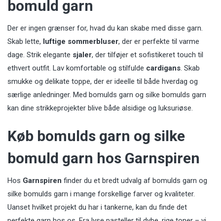
bomuld garn
Der er ingen grænser for, hvad du kan skabe med disse garn.
Skab lette,
luftige sommerbluser
, der er perfekte til varme
dage. Strik elegante
sjaler
, der tilføjer et sofistikeret touch til
ethvert outfit. Lav komfortable og stilfulde
cardigans
. Skab
smukke og delikate toppe, der er ideelle til både hverdag og
særlige anledninger. Med bomulds garn og silke bomulds garn
kan dine strikkeprojekter blive både alsidige og luksuriøse.
Køb bomulds garn og silke
bomuld garn hos Garnspiren
Hos
Garnspiren
finder du et bredt udvalg af bomulds garn og
silke bomulds garn i mange forskellige farver og kvaliteter.
Uanset hvilket projekt du har i tankerne, kan du finde det
perfekte garn hos os. Fra lyse pasteller til dybe, rige toner – vi