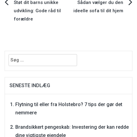
Indlægsnavigation
Støt dit barns unikke
Sådan vælger du den
udvikling: Gode råd til
ideelle sofa til dit hjem
forældre
Søg
efter:
SENESTE INDLÆG
Flytning til eller fra Holstebro? 7 tips der gør det
nemmere
Brandsikkert pengeskab: Investering der kan redde
dine vigtigste ejendele