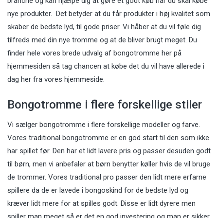
branche og kan hjælpe dig at gøre et godt køb når du skal købe
nye produkter. Det betyder at du får produkter i høj kvalitet som
skaber de bedste lyd, til gode priser. Vi håber at du vil føle dig
tilfreds med din nye tromme og at de bliver brugt meget. Du
finder hele vores brede udvalg af bongotromme her på
hjemmesiden så tag chancen at købe det du vil have allerede i
dag her fra vores hjemmeside.
Bongotromme i flere forskellige stiler
Vi sælger bongotromme i flere forskellige modeller og farve.
Vores traditional bongotromme er en god start til den som ikke
har spillet før. Den har et lidt lavere pris og passer desuden godt
til børn, men vi anbefaler at børn benytter køller hvis de vil bruge
de trommer. Vores traditional pro passer den lidt mere erfarne
spillere da de er lavede i bongoskind for de bedste lyd og
kræver lidt mere for at spilles godt. Disse er lidt dyrere men
spiller man meget så er det en god investering og man er sikker