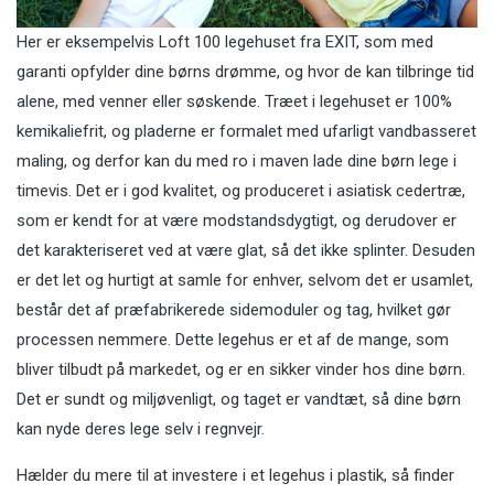
Her er eksempelvis Loft 100 legehuset fra EXIT, som med
garanti opfylder dine børns drømme, og hvor de kan tilbringe tid
alene, med venner eller søskende. Træet i legehuset er 100%
kemikaliefrit, og pladerne er formalet med ufarligt vandbasseret
maling, og derfor kan du med ro i maven lade dine børn lege i
timevis. Det er i god kvalitet, og produceret i asiatisk cedertræ,
som er kendt for at være modstandsdygtigt, og derudover er
det karakteriseret ved at være glat, så det ikke splinter. Desuden
er det let og hurtigt at samle for enhver, selvom det er usamlet,
består det af præfabrikerede sidemoduler og tag, hvilket gør
processen nemmere. Dette legehus er et af de mange, som
bliver tilbudt på markedet, og er en sikker vinder hos dine børn.
Det er sundt og miljøvenligt, og taget er vandtæt, så dine børn
kan nyde deres lege selv i regnvejr.
Hælder du mere til at investere i et legehus i plastik, så finder