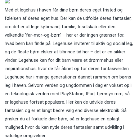
Med et legehus i haven får dine børn deres eget fristed og
følelsen af deres eget hus. Der kan de udfolde deres fantasier,
om det er at lege købmand, familie, teselskab eller den
velkendte ’far-mor-og-børn’ – her er der ingen grænser for,
hvad børn kan finde på. Legehuse inviterer til aktiv og social leg,
og de fleste børn elsker at tilbringe tid her – det er en sikker
vinder. Legehuse kan for dit barn være et drømmehus eller
inspirationshus, hvor de får åbnet op for deres fantasiverden.
Legehuse har i mange generationer dannet rammen om børns
leg i haven. Selvom verden og ungdommen i dag er vokset op i
en teknologisk verden med PlayStation, IPad, fjernsyn mm, så
er legehuse fortsat populære. Her kan de udvikle deres
fantasier, og er et langt bedre valg end diverse elektronik. Så
ønsker du at forkæle dine børn, så er legehuse en oplagt
mulighed, hvor du kan nyde deres fantasier samt udvikling i
naturlige omgivelser.