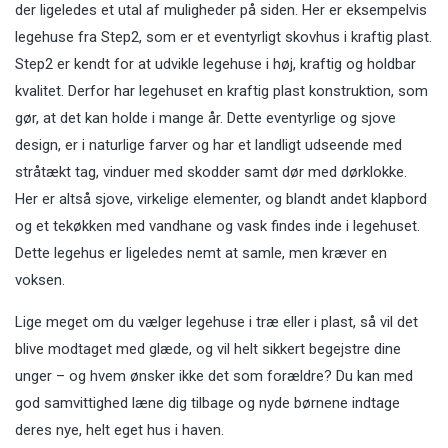
der ligeledes et utal af muligheder på siden. Her er eksempelvis
legehuse fra Step2, som er et eventyrligt skovhus i kraftig plast.
Step2 er kendt for at udvikle legehuse i høj, kraftig og holdbar
kvalitet. Derfor har legehuset en kraftig plast konstruktion, som
gør, at det kan holde i mange år. Dette eventyrlige og sjove
design, er i naturlige farver og har et landligt udseende med
stråtækt tag, vinduer med skodder samt dør med dørklokke.
Her er altså sjove, virkelige elementer, og blandt andet klapbord
og et tekøkken med vandhane og vask findes inde i legehuset.
Dette legehus er ligeledes nemt at samle, men kræver en
voksen.
Lige meget om du vælger legehuse i træ eller i plast, så vil det
blive modtaget med glæde, og vil helt sikkert begejstre dine
unger – og hvem ønsker ikke det som forældre? Du kan med
god samvittighed læne dig tilbage og nyde børnene indtage
deres nye, helt eget hus i haven.