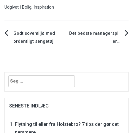
Udgivet i
Bolig
,
Inspiration
Indlægsnavigation
Godt sovemiljø med
Det bedste managerspil
ordentligt sengetøj
er…
Søg
efter:
SENESTE INDLÆG
Flytning til eller fra Holstebro? 7 tips der gør det
nemmere