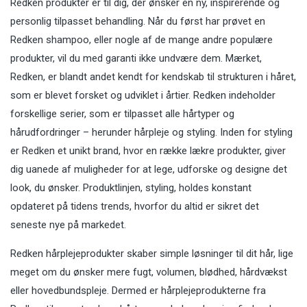
Redken produkter er til dig, der ønsker en ny, inspirerende og
personlig tilpasset behandling. Når du først har prøvet en
Redken shampoo, eller nogle af de mange andre populære
produkter, vil du med garanti ikke undvære dem. Mærket,
Redken, er blandt andet kendt for kendskab til strukturen i håret,
som er blevet forsket og udviklet i årtier. Redken indeholder
forskellige serier, som er tilpasset alle hårtyper og
hårudfordringer – herunder hårpleje og styling. Inden for styling
er Redken et unikt brand, hvor en række lækre produkter, giver
dig uanede af muligheder for at lege, udforske og designe det
look, du ønsker. Produktlinjen, styling, holdes konstant
opdateret på tidens trends, hvorfor du altid er sikret det
seneste nye på markedet.
Redken hårplejeprodukter skaber simple løsninger til dit hår, lige
meget om du ønsker mere fugt, volumen, blødhed, hårdvækst
eller hovedbundspleje. Dermed er hårplejeprodukterne fra