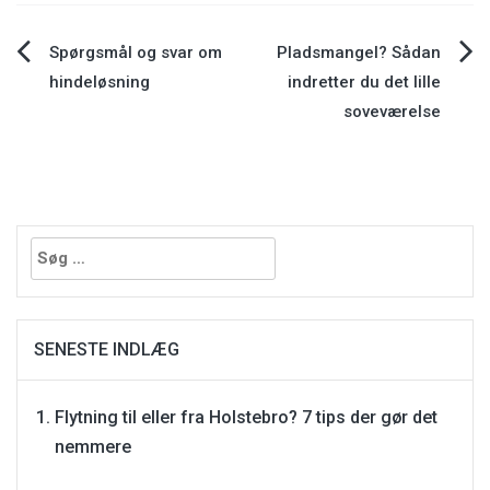
Indlægsnavigation
Spørgsmål og svar om
Pladsmangel? Sådan
hindeløsning
indretter du det lille
soveværelse
Søg
efter:
SENESTE INDLÆG
Flytning til eller fra Holstebro? 7 tips der gør det
nemmere