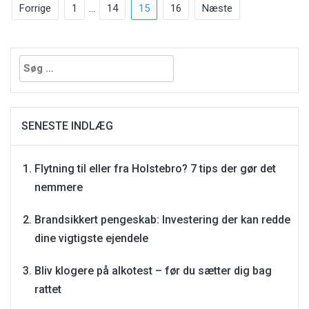
Indlægsinddeling
Forrige
1
…
14
15
16
Næste
Søg
efter:
SENESTE INDLÆG
Flytning til eller fra Holstebro? 7 tips der gør det
nemmere
Brandsikkert pengeskab: Investering der kan redde
dine vigtigste ejendele
Bliv klogere på alkotest – før du sætter dig bag
rattet